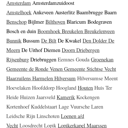
Amsterdam
Amsterdamzuidoost
Amstelhoek
Ankeveen Austerlitz Baambrugge Baarn
Benschop
Bijlmer
Bilthoven
Blaricum Bodegraven
Bosch en duin
Boomhoek
Breukelen
Breukelenveen
Bunnik
Bussum
De Bilt
De Kwakel
Den Dolder
De
Meern
De Uithof Diemen
Doorn
Driebergen
Rijsenburg
Driebruggen
Eemnes Gouda
Groenekan
Gemeente de Ronde Venen
Gemeente Stichtse Vecht
Haarzuilens
Harmelen
Hilversum
Hilversumse Meent
Hoevelaken Hoofddorp Hoogland
Houten
Huis Ter
Heide Huizen Jaarsveld
Kamerik
Kockengen
Kortenhoef Kuddelstaart Lage Vuursche Laren
Leidsche Rijn Linschoten
Loenen a/d
Vecht
Loosdrecht Lopik
Lopikerkapel
Maarssen