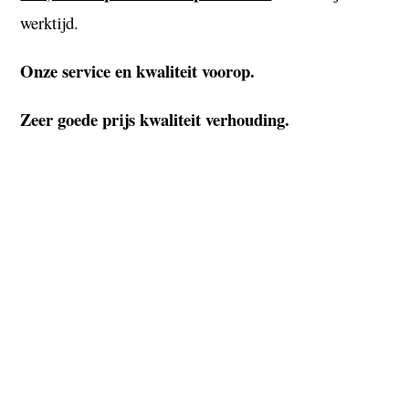
werktijd.
Onze service en kwaliteit voorop.
Zeer goede prijs kwaliteit verhouding.
A
https://ajvanzutphen.nl/duikers-doorspuiten-water-inlaten-
doorspuiten/
https://ajvanzutphen.nl/keukenafvoer-gootsteen-verstopt/
https://ajvanzutphen.nl/driebergen-rijssenburg-rioolverstopping-
oplossen/
https://ajvanzutphen.nl/nieuwe-huisaansluiting/
https://ajvanzutphen.nl/payengo/