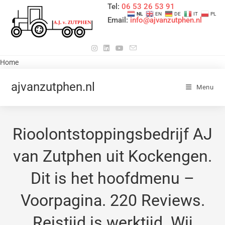
Tel:
06 53 26 53 91
NL
EN
DE
IT
PL
Email:
info@ajvanzutphen.nl
Home
ajvanzutphen.nl
Menu
Rioolontstoppingsbedrijf AJ
van Zutphen uit Kockengen.
Dit is het hoofdmenu –
Voorpagina. 220 Reviews.
Reistijd is werktijd. Wij