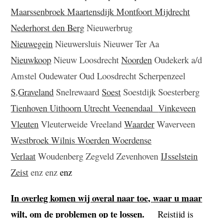
Maarssenbroek
Maartensdijk
Montfoort
Mijdrecht
Nederhorst den Berg
Nieuwerbrug
Nieuwegein
Nieuwersluis Nieuwer Ter Aa
Nieuwkoop
Nieuw Loosdrecht
Noorden
Oudekerk a/d
Amstel Oudewater Oud Loosdrecht Scherpenzeel
S,Graveland
Snelrewaard
Soest
Soestdijk Soesterberg
Tienhoven
Uithoorn
Utrecht Veenendaal
Vinkeveen
Vleuten
Vleuterweide Vreeland
Waarder
Waverveen
Westbroek
Wilnis
Woerden
Woerdense
Verlaat
Woudenberg Zegveld Zevenhoven
IJsselstein
Zeist
enz enz
enz
In overleg komen wij overal naar toe, waar u maar
wilt, om de problemen op te lossen.
Reistijd is