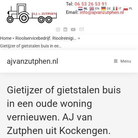
Tel:
06 53 26 53 91
NL
EN
DE
IT
PL
Email:
info@ajvanzutphen.nl
»
»
Home
Rioolservicebedrijf. Rioolreiniging. Rioolcamera met HD1080 beeld. Verstopte afvoerleidingen van wc, toilet, keuken afvoer. Badkamerafvoer verstopping oplossen. Milieuvriendelijke Rioolontstoppen. Hemelwater Verstopt. Regenpijp verstopt. Afvoer woning, Afvoer huis ontstoppen ook B&B en Rioolleiding detectie Riooltechniek. Ontstoppingsbedrijf AJ van Zutphen uit Kockengen. Kerkweg 64. 3628AR. Provincie Utrecht. Tel nr 0653265391 / 0346242479 Reistijd is werktijd
Gietijzer of gietstalen buis in een oude woning vernieuwen. AJ van Zutphen uit Kockengen. Provincie Utrecht. Tel nr 0653265391 / 0346242479. Voor meer informatie kijk in het hoofdmenu. Reistijd is werktijd
ajvanzutphen.nl
Menu
Gietijzer of gietstalen buis
in een oude woning
vernieuwen. AJ van
Zutphen uit Kockengen.