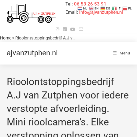
Tel:
06 53 26 53 91
NL
EN
DE
IT
PL
Email:
info@ajvanzutphen.nl
»
Home
Rioolontstoppingsbedrijf A.J van Zutphen voor iedere verstopte afvoerleiding. Mini rioolcamera’s. Elke verstopping oplossen van Badkamerafvoer of Doucheafvoer / Douchegoot of Doucheput. Wastafel of Badafvoer. Wasmachine afvoer. Ik kom uit Kockengen. Provincie Utrecht. Tel Nr 0653265391 / 0346242479 Reistijd is werktijd.
ajvanzutphen.nl
Menu
Rioolontstoppingsbedrijf
A.J van Zutphen voor iedere
verstopte afvoerleiding.
Mini rioolcamera’s. Elke
verstopping oplossen van