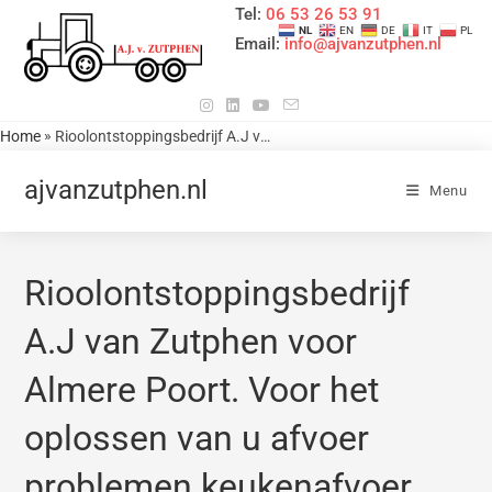
Tel:
06 53 26 53 91
NL
EN
DE
IT
PL
Email:
info@ajvanzutphen.nl
»
Home
Rioolontstoppingsbedrijf A.J van Zutphen voor Almere Poort. Voor het oplossen van u afvoer problemen keukenafvoer verstopping oplossen en Wc / toilet verstopping oplossen – regenpijp verstopt of verzakt. Badkamerafvoer ontstoppen. Zie voor allerlei informatie in het hoofdmenu op deze website. Ik kom uit Kockengen. Provincie Utrecht. Reistijd is werktijd. 0653265391 / 0346242479
ajvanzutphen.nl
Menu
Rioolontstoppingsbedrijf
A.J van Zutphen voor
Almere Poort. Voor het
oplossen van u afvoer
problemen keukenafvoer