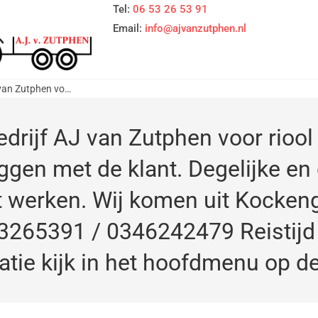
Tel:
06 53 26 53 91
Email:
info@ajvanzutphen.nl
Rioolbedrijf AJ van Zutphen voor riool problemen en oplossingen. Overleggen met de klant. Degelijke en duurzaam oplossing gericht werken. Wij komen uit Kockengen. Provincie Utrecht. Tel nr 0653265391 / 0346242479 Reistijd is werktijd. Voor meer informatie kijk in het hoofdmenu op deze website.
edrijf AJ van Zutphen voor rioo
ggen met de klant. Degelijke e
t werken. Wij komen uit Kockeng
3265391 / 0346242479 Reistijd 
atie kijk in het hoofdmenu op d