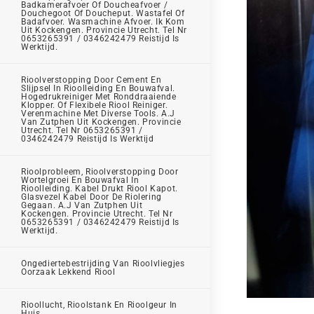
Badkamerafvoer Of Doucheafvoer /
Douchegoot Of Doucheput. Wastafel Of
Badafvoer. Wasmachine Afvoer. Ik Kom
Uit Kockengen. Provincie Utrecht. Tel Nr
0653265391 / 0346242479 Reistijd Is
Werktijd.
Rioolverstopping Door Cement En
Slijpsel In Rioolleiding En Bouwafval.
Hogedrukreiniger Met Ronddraaiende
Klopper. Of Flexibele Riool Reiniger.
Verenmachine Met Diverse Tools. A.J
Van Zutphen Uit Kockengen. Provincie
Utrecht. Tel Nr 0653265391 /
0346242479 Reistijd Is Werktijd
Rioolprobleem, Rioolverstopping Door
Wortelgroei En Bouwafval In
Rioolleiding. Kabel Drukt Riool Kapot.
Glasvezel Kabel Door De Riolering
Gegaan. A.J Van Zutphen Uit
Kockengen. Provincie Utrecht. Tel Nr
0653265391 / 0346242479 Reistijd Is
Werktijd.
Ongediertebestrijding Van Rioolvliegjes
Oorzaak Lekkend Riool
Rioollucht, Rioolstank En Rioolgeur In
Huis