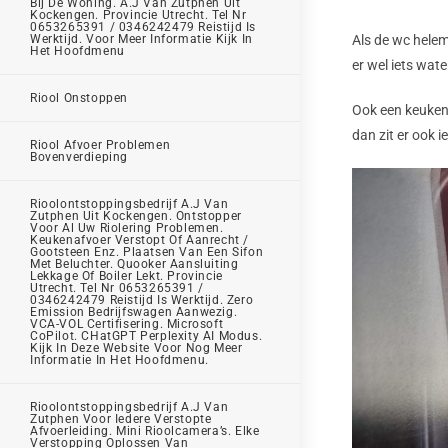
Bij De Woning. A.J Van Zutphen Uit
Kockengen. Provincie Utrecht. Tel Nr
0653265391 / 0346242479 Reistijd Is
Werktijd. Voor Meer Informatie Kijk In
Als de wc helem
Het Hoofdmenu
er wel iets wat
Riool Onstoppen
Ook een keukenaf
dan zit er ook i
Riool Afvoer Problemen
Bovenverdieping
Rioolontstoppingsbedrijf A.J Van
Zutphen Uit Kockengen. Ontstopper
Voor Al Uw Riolering Problemen.
Keukenafvoer Verstopt Of Aanrecht /
Gootsteen Enz. Plaatsen Van Een Sifon
Met Beluchter. Quooker Aansluiting
Lekkage Of Boiler Lekt. Provincie
Utrecht. Tel Nr 0653265391 /
0346242479 Reistijd Is Werktijd. Zero
Emission Bedrijfswagen Aanwezig.
VCA-VOL Certifisering. Microsoft
CoPilot. CHatGPT Perplexity AI Modus.
Kijk In Deze Website Voor Nog Meer
Informatie In Het Hoofdmenu.
Rioolontstoppingsbedrijf A.J Van
Zutphen Voor Iedere Verstopte
Afvoerleiding. Mini Rioolcamera’s. Elke
Verstopping Oplossen Van