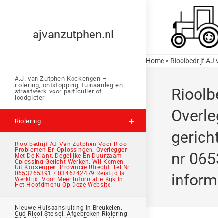
ajvanzutphen.nl
»
Home
A.J. van Zutphen Kockengen –
riolering, ontstopping, tuinaanleg en
Rioolb
straatwerk voor particulier of
loodgieter
Overle
Riolering
gerich
Rioolbedrijf AJ Van Zutphen Voor Riool
Problemen En Oplossingen. Overleggen
nr 065
Met De Klant. Degelijke En Duurzaam
Oplossing Gericht Werken. Wij Komen
Uit Kockengen. Provincie Utrecht. Tel Nr
0653265391 / 0346242479 Reistijd Is
inform
Werktijd. Voor Meer Informatie Kijk In
Het Hoofdmenu Op Deze Website.
Nieuwe Huisaansluiting In Breukelen.
Oud Riool Stelsel. Afgebroken Riolering