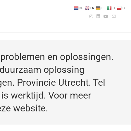
NL
EN
DE
IT
PL
l problemen en oplossingen.
n duurzaam oplossing
en. Provincie Utrecht. Tel
is werktijd. Voor meer
eze website.