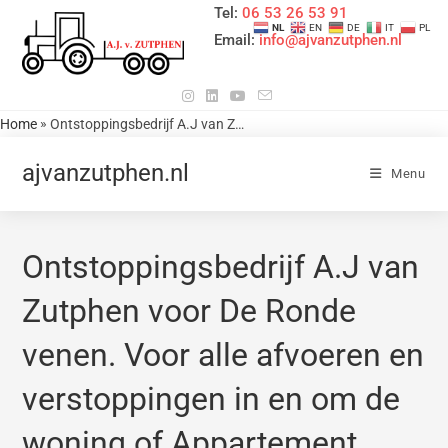
Tel:
06 53 26 53 91
NL
EN
DE
IT
PL
Email:
info@ajvanzutphen.nl
»
Home
Ontstoppingsbedrijf A.J van Zutphen voor De Ronde venen. Voor alle afvoeren en verstoppingen in en om de woning of Appartement. Ook Flexibele huisaansluiting. Zie menu voor meer informatie. Wij komen uit Kockengen. Provincie Utrecht. Tel nr 0653265391 / 0346242479 Reistijd is werktijd. Voor meer informatie kijk in het hoofdmenu op deze website.
ajvanzutphen.nl
Menu
Ontstoppingsbedrijf A.J van
Zutphen voor De Ronde
venen. Voor alle afvoeren en
verstoppingen in en om de
woning of Appartement.