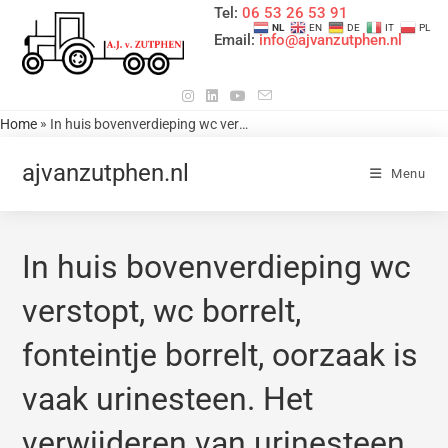
Tel:
06 53 26 53 91
NL
EN
DE
IT
PL
Email:
info@ajvanzutphen.nl
»
Home
In huis bovenverdieping wc verstopt, wc borrelt, fonteintje borrelt, oorzaak is vaak urinesteen. Het verwijderen van urinesteen. Zie je met een Rioolcamera. Is aanwezig. A.J van Zutphen uit Kockengen. Provincie Utrecht. Tel nr 0653265391 / 0346242479 kijk voor meer informatie in het hoofdmenu. Reistijd is werktijd
ajvanzutphen.nl
Menu
In huis bovenverdieping wc
verstopt, wc borrelt,
fonteintje borrelt, oorzaak is
vaak urinesteen. Het
verwijderen van urinesteen.